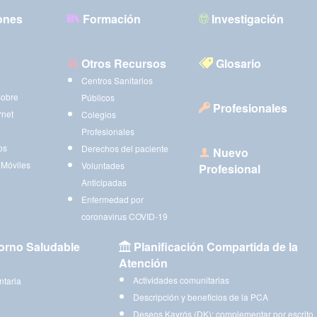
ones
Formación
Investigación
Otros Recursos
Glosario
Centros Sanitarios
sobre
Públicos
Profesionales
rnet
Colegios
Profesionales
os
Derechos del paciente
Nuevo
 Móviles
Voluntades
Profesional
Anticipadas
Enfermedad por
coronavirus COVID-19
orno Saludable
Planificación Compartida de la
Atención
Actividades comunitarias
ntaria
Descripción y beneficios de la PCA
Deseos Kayrós (DK): complementar por escrito