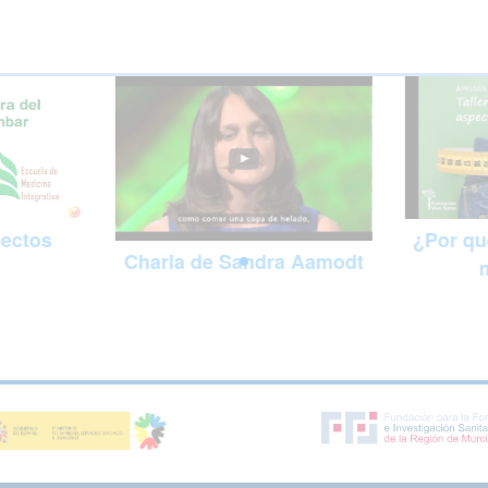
pectos
¿Por qu
Charla de Sandra Aamodt