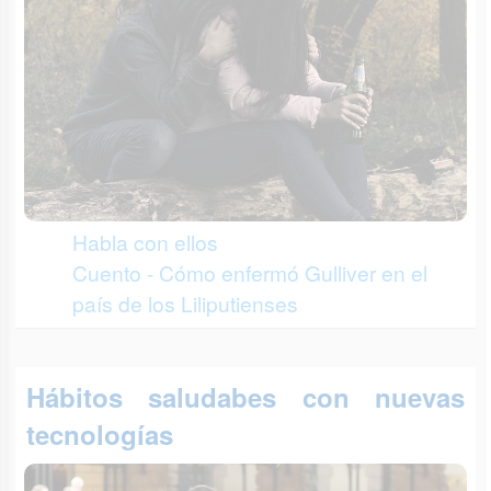
Habla con ellos
Cuento - Cómo enfermó Gulliver en el
país de los Liliputienses
Hábitos saludabes con nuevas
tecnologías