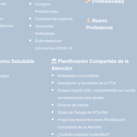
Profesionales
rnet
Colegios
Profesionales
os
Derechos del paciente
Nuevo
 Móviles
Voluntades
Profesional
Anticipadas
Enfermedad por
coronavirus COVID-19
orno Saludable
Planificación Compartida de la
Atención
Actividades comunitarias
ntaria
Descripción y beneficios de la PCA
Deseos Kayrós (DK): complementar por escrito
conversaciones que ayudan
Enlaces de interés
Grupo de Trabajo de PCA-RM
Preguntas frecuentes sobre Planificación
Compartida de la Atención
¿Cuándo empezar a planificar?