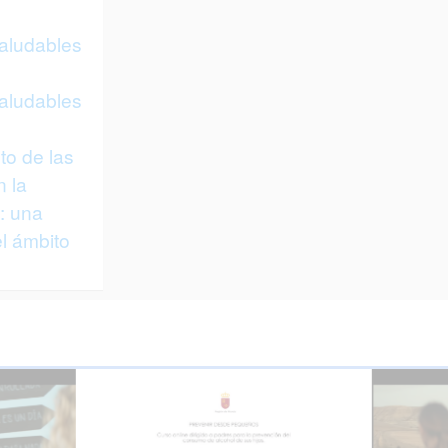
saludables
saludables
to de las
n la
: una
l ámbito