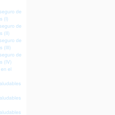
 seguro de
 (I)
 seguro de
 (II)
 seguro de
 (III)
 seguro de
s (IV)
 en el
saludables
saludables
saludables