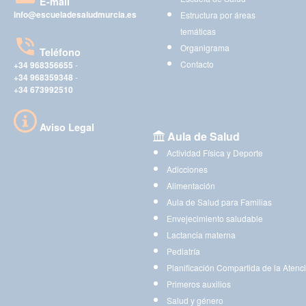
E-mail
info@escueladesaludmurcia.es
Estructura por áreas
temáticas
Organigrama
Teléfono
Contacto
+34 968356655
-
+34 968359348
-
+34 673992510
Aviso Legal
Aula de Salud
Actividad Física y Deporte
Adicciones
Alimentación
Aula de Salud para Familias
Envejecimiento saludable
Lactancia materna
Pediatría
Planificación Compartida de la Atenc
Primeros auxilios
Salud y género