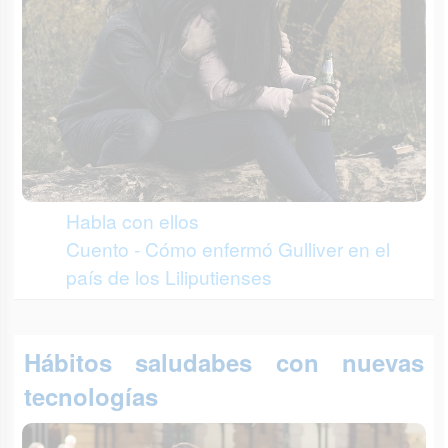
Habla con ellos
Cuento - Cómo enfermó Gulliver en el
país de los Liliputienses
Hábitos saludabes con nuevas
tecnologías