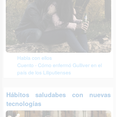
Habla con ellos
Cuento - Cómo enfermó Gulliver en el
país de los Liliputienses
Hábitos saludabes con nuevas
tecnologías