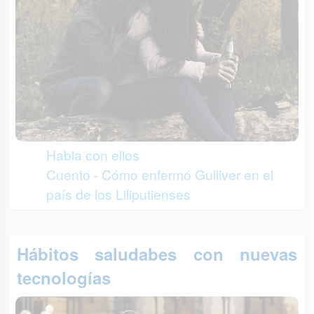
Habla con ellos
Cuento - Cómo enfermó Gulliver en el
país de los Liliputienses
Hábitos saludabes con nuevas
tecnologías