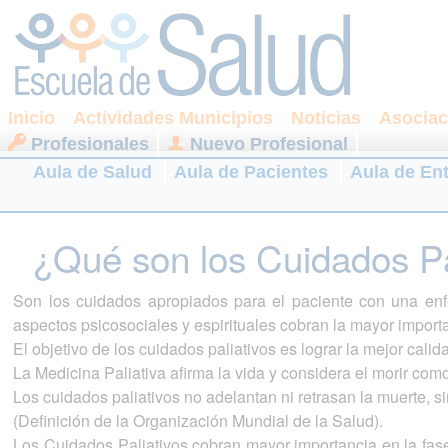
Inicio
Actividades Municipios
Noticias
Asociac
Profesionales
Nuevo Profesional
Aula de Salud
Aula de Pacientes
Aula de En
¿Qué son los Cuidados Pa
Son los cuidados apropiados para el paciente con una enf
aspectos psicosociales y espirituales cobran la mayor import
El objetivo de los cuidados paliativos es lograr la mejor calid
La Medicina Paliativa afirma la vida y considera el morir co
Los cuidados paliativos no adelantan ni retrasan la muerte, s
(Definición de la Organización Mundial de la Salud).
Los Cuidados Paliativos cobran mayor importancia en la fas