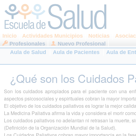
Inicio
Actividades Municipios
Noticias
Asociac
Profesionales
Nuevo Profesional
Aula de Salud
Aula de Pacientes
Aula de En
¿Qué son los Cuidados Pa
Son los cuidados apropiados para el paciente con una enf
aspectos psicosociales y espirituales cobran la mayor import
El objetivo de los cuidados paliativos es lograr la mejor calid
La Medicina Paliativa afirma la vida y considera el morir co
Los cuidados paliativos no adelantan ni retrasan la muerte, s
(Definición de la Organización Mundial de la Salud).
Los Cuidados Paliativos cobran mayor importancia en la fas