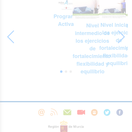
Programa
Activa
Nivel inicial
Nivel
Ni
los ejercici
intermedio de
-
de
los ejercicios
e
fortalecimien
de
fo
s
flexibilidad
fortalecimiento,
f
equilibrio
flexibilidad y
,
equilibrio