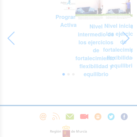
Programa
Activa
Nivel inicial
Nivel
Ni
los ejercici
intermedio de
-
de
los ejercicios
e
fortalecimien
de
fo
s
flexibilidad
fortalecimiento,
f
equilibrio
flexibilidad y
,
equilibrio