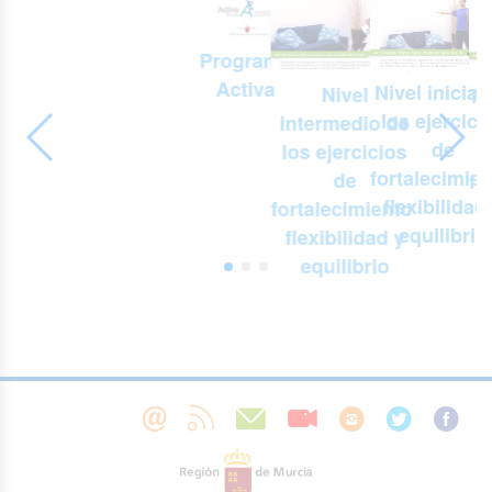
Programa
Activa
Nivel inicial
Nivel
Ni
los ejercici
intermedio de
-
de
los ejercicios
e
fortalecimien
de
fo
s
flexibilidad
fortalecimiento,
f
equilibrio
flexibilidad y
,
equilibrio