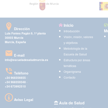
Inicio
Dirección
Mu
Introducción
Luis Fontes Pagán 9, 1ª planta
Visión, misión, valores
30003 Murcia
Murcia, España
y objetivos
Metodología de la
Escuela de Salud
E-mail
info@escueladesaludmurcia.es
Estructura por áreas
temáticas
Organigrama
Teléfono
Contacto
+34 968356655
-
+34 968359348
-
+34 673992510
Aviso Legal
Aula de Salud