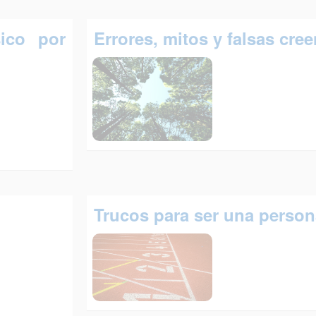
sico por
Errores, mitos y falsas cre
Trucos para ser una person