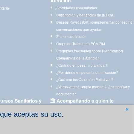
Atención
Actividades comunitarias
ntaria
Descripción y beneficios de la PCA
Deseos Kayrós (DK): complementar por escrito
conversaciones que ayudan
Enlaces de interés
Grupo de Trabajo de PCA-RM
Preguntas frecuentes sobre Planificación
Compartida de la Atención
¿Cuándo empezar a planificar?
¿Por dónde empezar la planificación?
¿Qué son los Cuidados Paliativos?
¿Verba volant, scripta manent?. Acompañar y
documentar.
ursos Sanitarios y
Acompañando a quien te
acompaña
 que aceptas su uso.
Aplicaciones para descargar
Ejercicios estimulación cognitiva para imprimir
gen
Ejercicios y juegos de estimulación on line