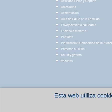
Actividad Física y Deporte
Adicciones
Alimentación
Aula de Salud para Familias
Envejecimiento saludable
Lactancia materna
Pediatría
Planificación Compartida de la Atenc
Primeros auxilios
Salud y género
Vacunas
Esta web utiliza coo