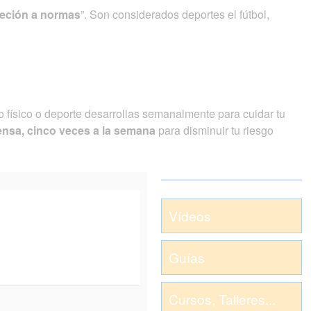
jeción a normas
”. Son considerados deportes el fútbol,
io físico o deporte desarrollas semanalmente para cuidar tu
ensa, cinco veces a la semana
para disminuir tu riesgo
Vídeos
Guías
Cursos, Talleres...