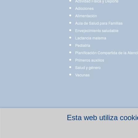
Actividad Física y Deporte
Adicciones
Alimentación
Aula de Salud para Familias
Envejecimiento saludable
Lactancia materna
Pediatría
Planificación Compartida de la Atenc
Primeros auxilios
Salud y género
Vacunas
Esta web utiliza coo