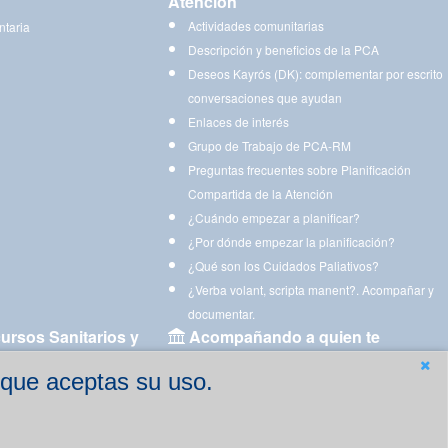
Atención
Actividades comunitarias
ntaria
Descripción y beneficios de la PCA
Deseos Kayrós (DK): complementar por escrito
conversaciones que ayudan
Enlaces de interés
Grupo de Trabajo de PCA-RM
Preguntas frecuentes sobre Planificación
Compartida de la Atención
¿Cuándo empezar a planificar?
¿Por dónde empezar la planificación?
¿Qué son los Cuidados Paliativos?
¿Verba volant, scripta manent?. Acompañar y
documentar.
ursos Sanitarios y
Acompañando a quien te
acompaña
 que aceptas su uso.
Aplicaciones para descargar
Ejercicios estimulación cognitiva para imprimir
gen
Ejercicios y juegos de estimulación on line