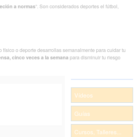
jeción a normas
”. Son considerados deportes el fútbol,
io físico o deporte desarrollas semanalmente para cuidar tu
ensa, cinco veces a la semana
para disminuir tu riesgo
Vídeos
Guías
Cursos, Talleres...