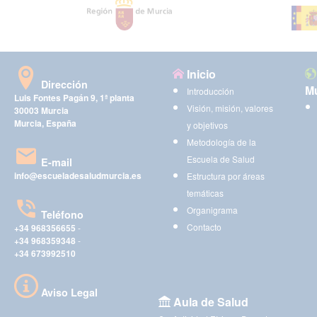
Inicio
Dirección
Mu
Introducción
Luis Fontes Pagán 9, 1ª planta
Visión, misión, valores
30003 Murcia
Murcia, España
y objetivos
Metodología de la
Escuela de Salud
E-mail
info@escueladesaludmurcia.es
Estructura por áreas
temáticas
Organigrama
Teléfono
Contacto
+34 968356655
-
+34 968359348
-
+34 673992510
Aviso Legal
Aula de Salud