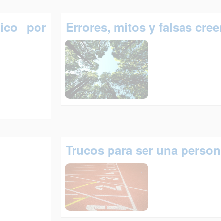
sico por
Errores, mitos y falsas cre
Trucos para ser una person