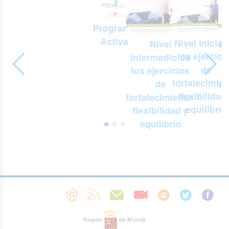
Programa
Activa
Nivel inicial
Nivel
Ni
los ejercici
intermedio de
-
de
los ejercicios
e
fortalecimien
de
fo
s
flexibilidad
fortalecimiento,
f
equilibrio
flexibilidad y
,
equilibrio