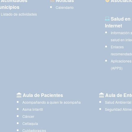
Actividades
Noticias
Asociaci
nicipios
Calendario
Listado de actividades
Salud en
Internet
Información 
salud en inte
Enlaces
recomendad
Aplicaciones
(APPS)
Aula de Pacientes
Aula de Ent
Acompañando a quien te acompaña
Salud Ambiental
Asma infantil
Seguridad Alime
Cáncer
Celiaquía
Cuidadoras/es