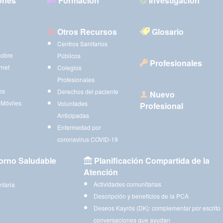
ones
Formación
Investigación
Otros Recursos
Glosario
Centros Sanitarios
sobre
Públicos
Profesionales
rnet
Colegios
Profesionales
os
Derechos del paciente
Nuevo
 Móviles
Voluntades
Profesional
Anticipadas
Enfermedad por
coronavirus COVID-19
orno Saludable
Planificación Compartida de la
Atención
Actividades comunitarias
ntaria
Descripción y beneficios de la PCA
Deseos Kayrós (DK): complementar por escrito
conversaciones que ayudan