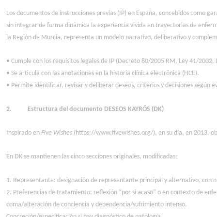
Los documentos de instrucciones previas (IP) en España, concebidos como garan
sin integrar de forma dinámica la experiencia vivida en trayectorias de enf
la Región de Murcia, representa un modelo narrativo, deliberativo y comple
• Cumple con los requisitos legales de IP (Decreto 80/2005 RM, Ley 41/2002,
• Se articula con las anotaciones en la historia clínica electrónica (HCE).
• Permite identificar, revisar y deliberar deseos, criterios y decisiones según
2. Estructura del documento DESEOS KAYRÓS (DK)
Inspirado en
Five Wishes
(https://www.fivewishes.org/), en su día, en 2013, 
En DK se mantienen las cinco secciones originales, modificadas:
1. Representante: designación de representante principal y alternativo, con ni
2. Preferencias de tratamiento: reflexión “por si acaso” o en contexto de enf
coma/alteración de conciencia y dependencia/sufrimiento intenso.
Concreción/especificación si hay diagnóstico de patología.