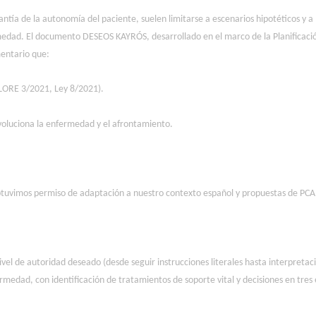
tía de la autonomía del paciente, suelen limitarse a escenarios hipotéticos y a
ermedad. El documento DESEOS KAYRÓS, desarrollado en el marco de la Planificaci
mentario que:
 LORE 3/2021, Ley 8/2021).
 evoluciona la enfermedad y el afrontamiento.
obtuvimos permiso de adaptación a nuestro contexto español y propuestas de PCA
vel de autoridad deseado (desde seguir instrucciones literales hasta interpretació
ermedad, con identificación de tratamientos de soporte vital y decisiones en tre