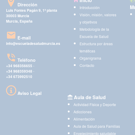
Inicio
Dirección
Mu
Introducción
Luis Fontes Pagán 9, 1ª planta
Visión, misión, valores
30003 Murcia
Murcia, España
y objetivos
Metodología de la
Escuela de Salud
E-mail
info@escueladesaludmurcia.es
Estructura por áreas
temáticas
Organigrama
Teléfono
Contacto
+34 968356655
-
+34 968359348
-
+34 673992510
Aviso Legal
Aula de Salud
Actividad Física y Deporte
Adicciones
Alimentación
Aula de Salud para Familias
Envejecimiento saludable