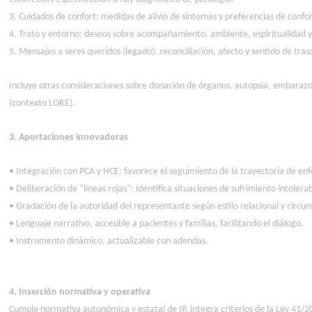
3. Cuidados de confort: medidas de alivio de síntomas y preferencias de confor
4. Trato y entorno: deseos sobre acompañamiento, ambiente, espiritualidad y 
5. Mensajes a seres queridos (legado): reconciliación, afecto y sentido de tra
Incluye otras consideraciones sobre donación de órganos, autopsia, embarazo 
(contexto LORE).
3. Aportaciones innovadoras
• Integración con PCA y HCE: favorece el seguimiento de la trayectoria de enf
• Deliberación de “líneas rojas”: identifica situaciones de sufrimiento intolera
• Gradación de la autoridad del representante según estilo relacional y circun
• Lenguaje narrativo, accesible a pacientes y familias, facilitando el diálogo.
• Instrumento dinámico, actualizable con adendas.
4. Inserción normativa y operativa
Cumple normativa autonómica y estatal de IP, integra criterios de la Ley 41/20