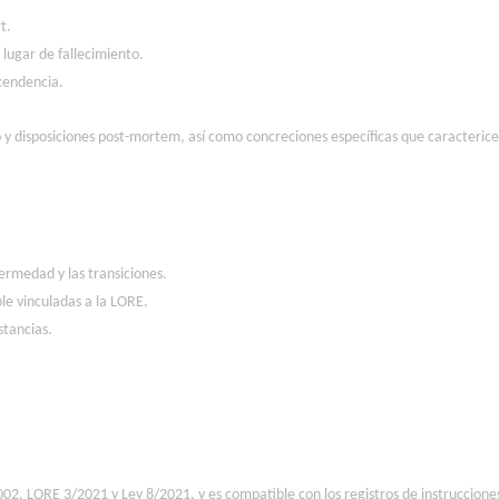
t.
lugar de fallecimiento.
scendencia.
y disposiciones post-mortem, así como concreciones específicas que caracterice
ermedad y las transiciones.
ble vinculadas a la LORE.
stancias.
02, LORE 3/2021 y Ley 8/2021, y es compatible con los registros de instrucciones