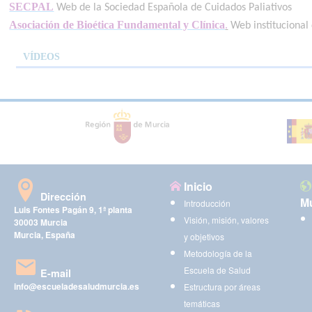
SECPAL
Web de la Sociedad Española de Cuidados Paliativos
Asociación de Bioética Fundamental y Clínica
.
Web institucional 
VÍDEOS
Inicio
Dirección
Mu
Introducción
Luis Fontes Pagán 9, 1ª planta
Visión, misión, valores
30003 Murcia
Murcia, España
y objetivos
Metodología de la
Escuela de Salud
E-mail
info@escueladesaludmurcia.es
Estructura por áreas
temáticas