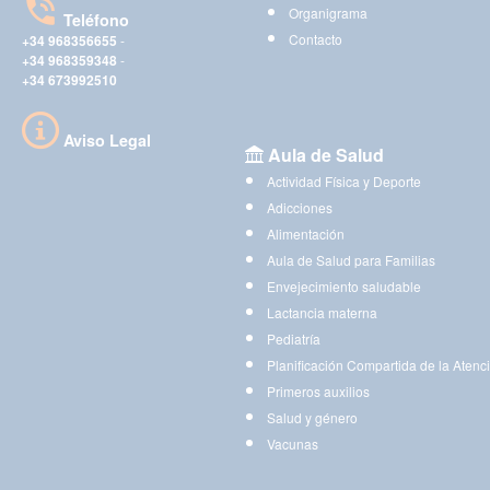
Organigrama
Teléfono
Contacto
+34 968356655
-
+34 968359348
-
+34 673992510
Aviso Legal
Aula de Salud
Actividad Física y Deporte
Adicciones
Alimentación
Aula de Salud para Familias
Envejecimiento saludable
Lactancia materna
Pediatría
Planificación Compartida de la Atenc
Primeros auxilios
Salud y género
Vacunas