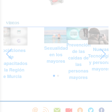
VÍDEOS
Prevención
Sexualidad
Nuevas
sociaciones
de las
en los
Tecnología
de
n
caídas de
mayores
y persona
scapacitados
las
mayores
e la Región
personas
de Murcia
mayores