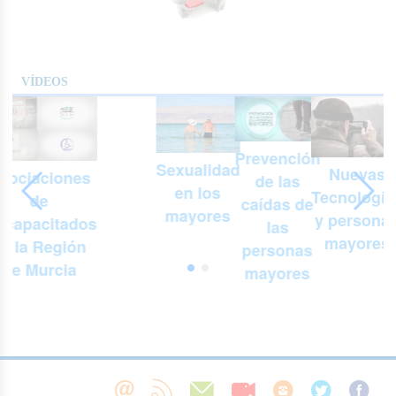
VÍDEOS
Prevención
Sexualidad
Nuevas
sociaciones
de las
en los
Tecnología
de
n
caídas de
mayores
y persona
scapacitados
las
mayores
e la Región
personas
de Murcia
mayores