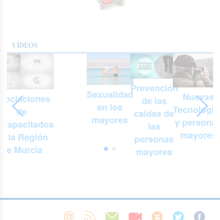
VÍDEOS
Prevención
Sexualidad
Nuevas
sociaciones
de las
en los
Tecnología
de
n
caídas de
mayores
y persona
scapacitados
las
mayores
e la Región
personas
de Murcia
mayores