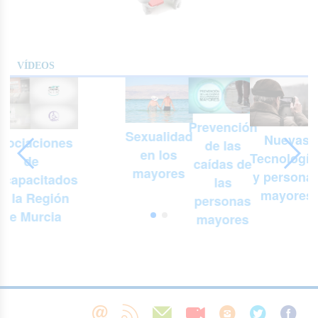
VÍDEOS
Prevención
Sexualidad
Nuevas
sociaciones
de las
en los
Tecnología
de
n
caídas de
mayores
y persona
scapacitados
las
mayores
e la Región
personas
de Murcia
mayores