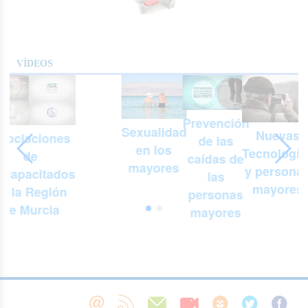
VÍDEOS
Prevención
Sexualidad
Nuevas
sociaciones
de las
en los
Tecnología
de
n
caídas de
mayores
y persona
scapacitados
las
mayores
e la Región
personas
de Murcia
mayores