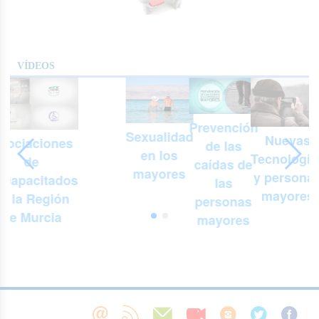
VÍDEOS
Prevención
Sexualidad
Nuevas
sociaciones
de las
en los
Tecnología
de
n
caídas de
mayores
y persona
scapacitados
las
mayores
e la Región
personas
de Murcia
mayores