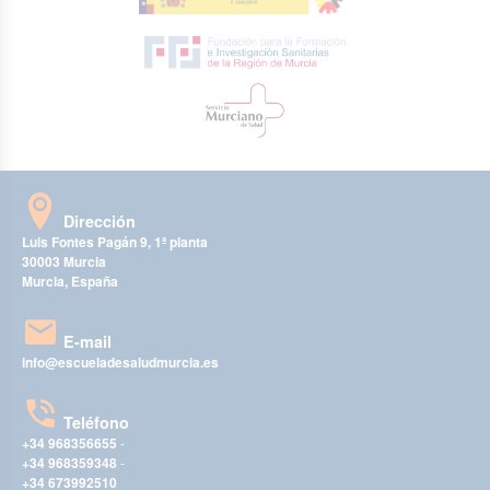
Dirección
Luis Fontes Pagán 9, 1ª planta
30003 Murcia
Murcia, España
E-mail
info@escueladesaludmurcia.es
Teléfono
+34 968356655
-
+34 968359348
-
+34 673992510