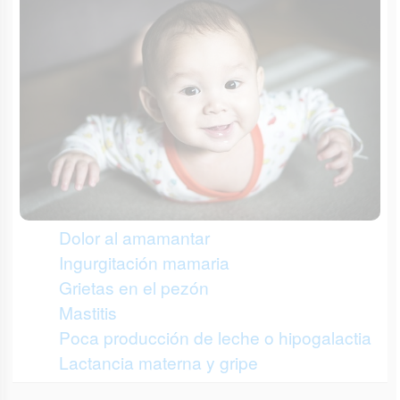
Dolor al amamantar
Ingurgitación mamaria
Grietas en el pezón
Mastitis
Poca producción de leche o hipogalactia
Lactancia materna y gripe