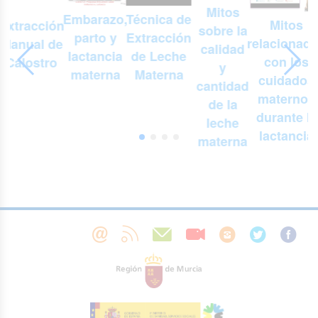
Mitos
Embarazo,
n
Técnica de
Mitos
Extracción
sobre la
parto y
Extracción
relacionad
Manual de
r
calidad
lactancia
de Leche
con los
Calostro
y
materna
Materna
cuidados
cantidad
maternos
de la
durante la
leche
lactancia
materna