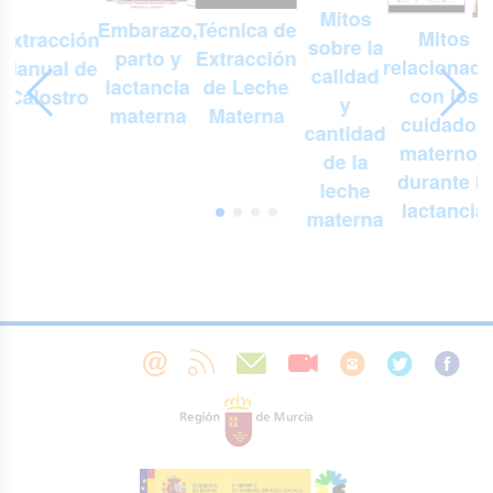
Mitos
Embarazo,
n
Técnica de
Mitos
Extracción
sobre la
parto y
Extracción
relacionad
Manual de
r
calidad
lactancia
de Leche
con los
Calostro
y
materna
Materna
cuidados
cantidad
maternos
de la
durante la
leche
lactancia
materna