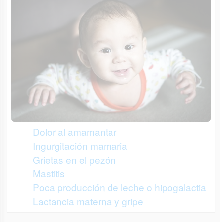
Dolor al amamantar
Ingurgitación mamaria
Grietas en el pezón
Mastitis
Poca producción de leche o hipogalactia
Lactancia materna y gripe