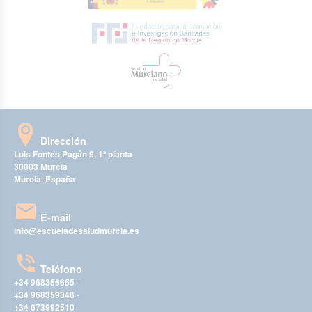
Dirección
Luis Fontes Pagán 9, 1ª planta
30003 Murcia
Murcia, España
E-mail
info@escueladesaludmurcia.es
Teléfono
+34 968356655
-
+34 968359348
-
+34 673992510