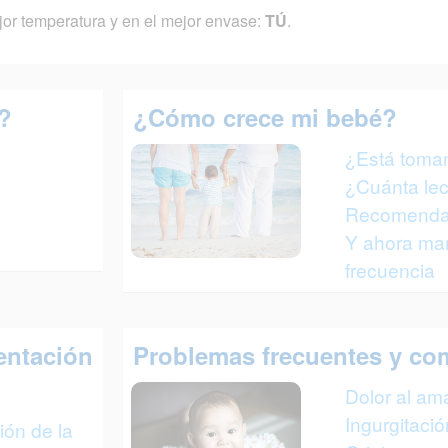
ejor temperatura y en el mejor envase:
TÚ
.
?
¿Cómo crece mi bebé?
¿Está toman
¿Cuánta le
Recomenda
Y ahora m
frecuencia
ntación
Problemas frecuentes y co
Dolor al a
Ingurgitaci
ión de la