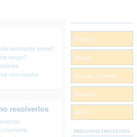
Vídeos
do suficiente leche?
che tengo?
Guías
ciones
ama con mucha
Cursos, Talleres...
Glosario
mo resolverlos
APPs
mamantar
ón mamaria
PREGUNTAS FRECUENTES