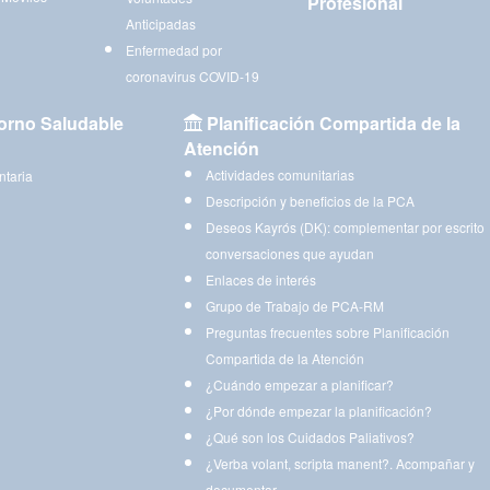
Profesional
Anticipadas
Enfermedad por
coronavirus COVID-19
orno Saludable
Planificación Compartida de la
Atención
Actividades comunitarias
ntaria
Descripción y beneficios de la PCA
Deseos Kayrós (DK): complementar por escrito
conversaciones que ayudan
Enlaces de interés
Grupo de Trabajo de PCA-RM
Preguntas frecuentes sobre Planificación
Compartida de la Atención
¿Cuándo empezar a planificar?
¿Por dónde empezar la planificación?
¿Qué son los Cuidados Paliativos?
¿Verba volant, scripta manent?. Acompañar y
documentar.