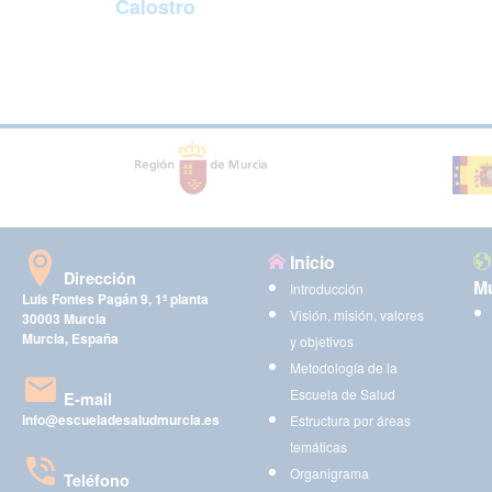
Calostro
Inicio
Dirección
Mu
Introducción
Luis Fontes Pagán 9, 1ª planta
Visión, misión, valores
30003 Murcia
Murcia, España
y objetivos
Metodología de la
Escuela de Salud
E-mail
info@escueladesaludmurcia.es
Estructura por áreas
temáticas
Organigrama
Teléfono