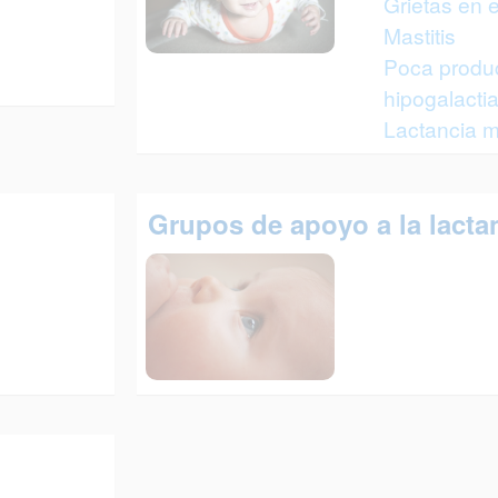
Grietas en 
Mastitis
Poca produc
hipogalacti
Lactancia m
Grupos de apoyo a la lacta