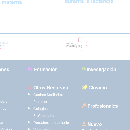
durante la lactancia
materna
ones
Formación
Investigación
Otros Recursos
Glosario
Centros Sanitarios
sobre
Públicos
Profesionales
rnet
Colegios
Profesionales
os
Derechos del paciente
Nuevo
 Móviles
Voluntades