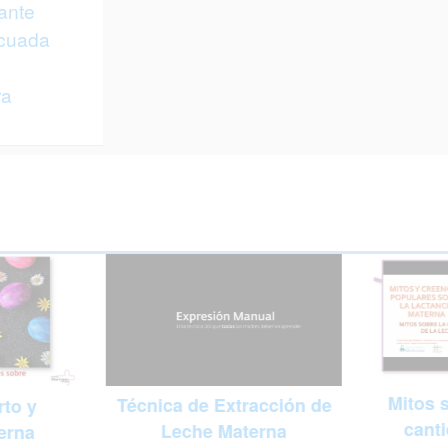
ante
ecuada
ra
Mitos s
Técnica de Extracción de
to y
canti
Leche Materna
erna