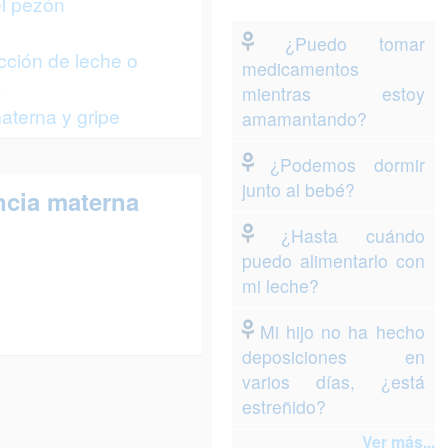
el pezón
¿Puedo tomar
ción de leche o
medicamentos
a
mientras estoy
aterna y gripe
amamantando?
¿Podemos dormir
junto al bebé?
ncia materna
¿Hasta cuándo
puedo alimentarlo con
mi leche?
Mi hijo no ha hecho
deposiciones en
varios días, ¿está
estreñido?
Ver más...