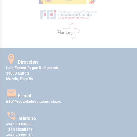
Dirección
Luis Fontes Pagán 9, 1ª planta
30003 Murcia
Murcia, España
E-mail
info@escueladesaludmurcia.es
Teléfono
+34 968356655
-
+34 968359348
-
+34 673992510