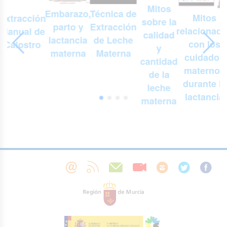
Mitos
Embarazo,
n
Técnica de
Mitos
Extracción
sobre la
parto y
Extracción
relacionad
Manual de
r
calidad
lactancia
de Leche
con los
Calostro
y
materna
Materna
cuidados
cantidad
maternos
de la
durante la
leche
lactancia
materna