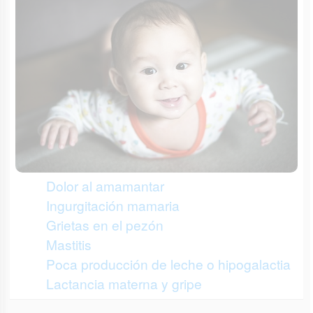
Dolor al amamantar
Ingurgitación mamaria
Grietas en el pezón
Mastitis
Poca producción de leche o hipogalactia
Lactancia materna y gripe