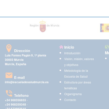
Inicio
Dirección
Mu
Introducción
Luis Fontes Pagán 9, 1ª planta
Visión, misión, valores
30003 Murcia
Murcia, España
y objetivos
Metodología de la
Escuela de Salud
E-mail
info@escueladesaludmurcia.es
Estructura por áreas
temáticas
Organigrama
Teléfono
Contacto
+34 968356655
-
+34 968359348
-
+34 673992510