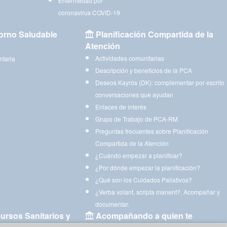
Enfermedad por
coronavirus COVID-19
orno Saludable
Planificación Compartida de la
Atención
Actividades comunitarias
ntaria
Descripción y beneficios de la PCA
Deseos Kayrós (DK): complementar por escrito
conversaciones que ayudan
Enlaces de interés
Grupo de Trabajo de PCA-RM
Preguntas frecuentes sobre Planificación
Compartida de la Atención
¿Cuándo empezar a planificar?
¿Por dónde empezar la planificación?
¿Qué son los Cuidados Paliativos?
¿Verba volant, scripta manent?. Acompañar y
documentar.
ursos Sanitarios y
Acompañando a quien te