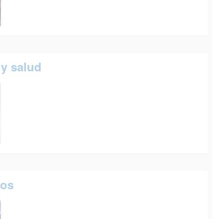
 y salud
cos