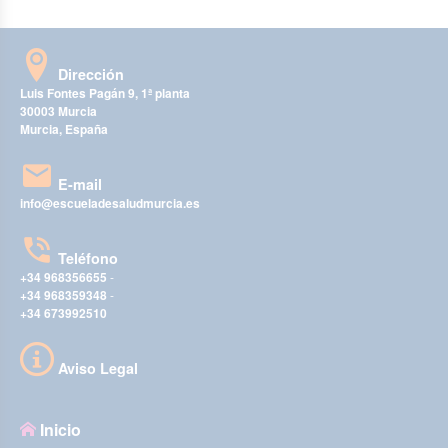
Dirección
Luis Fontes Pagán 9, 1ª planta
30003 Murcia
Murcia, España
E-mail
info@escueladesaludmurcia.es
Teléfono
+34 968356655
-
+34 968359348
-
+34 673992510
Aviso Legal
Inicio