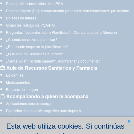
Descripción y beneficios de la PCA
Deseos Kayrós (DK): complementar por escrito conversaciones que ayudan
Enlaces de interés
Grupo de Trabajo de PCA-RM
Preguntas frecuentes sobre Planificación Compartida de la Atención
¿Cuándo empezar a planificar?
¿Por dónde empezar la planificación?
¿Qué son los Cuidados Paliativos?
¿Verba volant, scripta manent?. Acompañar y documentar.
Aula de Recursos Sanitarios y Farmacia
Epidemias
Medicamentos
Pruebas de imagen
Acompañando a quien te acompaña
Aplicaciones para descargar
Ejercicios estimulación cognitiva para imprimir
Ejercicios y juegos de estimulación on line
Esta web utiliza cookies. Si continúas