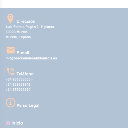
Dirección
Luis Fontes Pagán 9, 1ª planta
30003 Murcia
Murcia, España
E-mail
info@escueladesaludmurcia.es
Teléfono
+34 968356655
-
+34 968359348
-
+34 673992510
Aviso Legal
Inicio