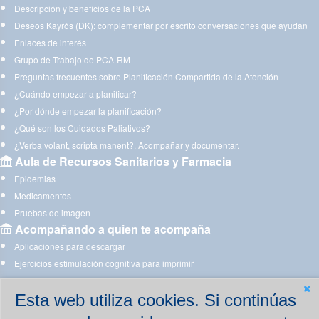
Descripción y beneficios de la PCA
Deseos Kayrós (DK): complementar por escrito conversaciones que ayudan
Enlaces de interés
Grupo de Trabajo de PCA-RM
Preguntas frecuentes sobre Planificación Compartida de la Atención
¿Cuándo empezar a planificar?
¿Por dónde empezar la planificación?
¿Qué son los Cuidados Paliativos?
¿Verba volant, scripta manent?. Acompañar y documentar.
Aula de Recursos Sanitarios y Farmacia
Epidemias
Medicamentos
Pruebas de imagen
Acompañando a quien te acompaña
Aplicaciones para descargar
Ejercicios estimulación cognitiva para imprimir
Ejercicios y juegos de estimulación on line
Esta web utiliza cookies. Si continúas