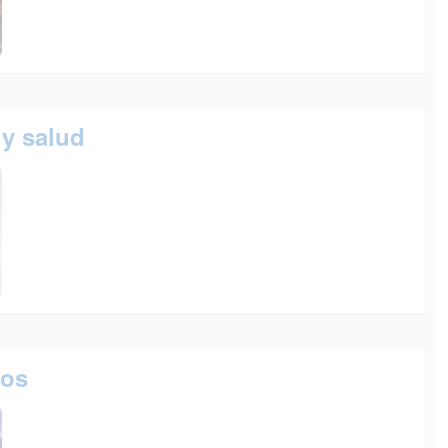
 y salud
cos