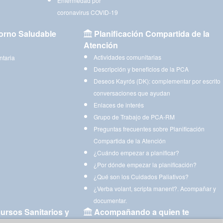
Enfermedad por
coronavirus COVID-19
orno Saludable
Planificación Compartida de la
Atención
Actividades comunitarias
ntaria
Descripción y beneficios de la PCA
Deseos Kayrós (DK): complementar por escrito
conversaciones que ayudan
Enlaces de interés
Grupo de Trabajo de PCA-RM
Preguntas frecuentes sobre Planificación
Compartida de la Atención
¿Cuándo empezar a planificar?
¿Por dónde empezar la planificación?
¿Qué son los Cuidados Paliativos?
¿Verba volant, scripta manent?. Acompañar y
documentar.
ursos Sanitarios y
Acompañando a quien te