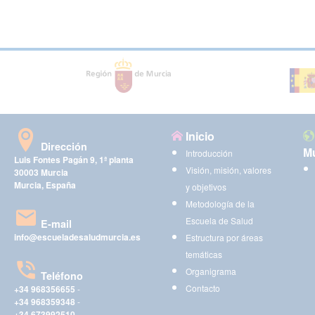
Inicio
Dirección
Mu
Introducción
Luis Fontes Pagán 9, 1ª planta
Visión, misión, valores
30003 Murcia
Murcia, España
y objetivos
Metodología de la
Escuela de Salud
E-mail
info@escueladesaludmurcia.es
Estructura por áreas
temáticas
Organigrama
Teléfono
Contacto
+34 968356655
-
+34 968359348
-
+34 673992510