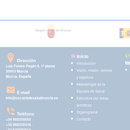
Inicio
Dirección
Mu
Introducción
Luis Fontes Pagán 9, 1ª planta
Visión, misión, valores
30003 Murcia
Murcia, España
y objetivos
Metodología de la
Escuela de Salud
E-mail
info@escueladesaludmurcia.es
Estructura por áreas
temáticas
Organigrama
Teléfono
Contacto
+34 968356655
-
+34 968359348
-
+34 673992510