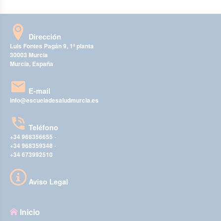
Dirección
Luis Fontes Pagán 9, 1ª planta
30003 Murcia
Murcia, España
E-mail
info@escueladesaludmurcia.es
Teléfono
+34 968356655
-
+34 968359348
-
+34 673992510
Aviso Legal
Inicio