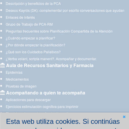
Descripción y beneficios de la PCA
Deseos Kayrós (DK): complementar por escrito conversaciones que ayudan
Enlaces de interés
Grupo de Trabajo de PCA-RM
Preguntas frecuentes sobre Planificación Compartida de la Atención
¿Cuándo empezar a planificar?
¿Por dónde empezar la planificación?
¿Qué son los Cuidados Paliativos?
¿Verba volant, scripta manent?. Acompañar y documentar.
Aula de Recursos Sanitarios y Farmacia
Epidemias
Medicamentos
Pruebas de imagen
Acompañando a quien te acompaña
Aplicaciones para descargar
Ejercicios estimulación cognitiva para imprimir
Ejercicios y juegos de estimulación on line
Esta web utiliza cookies. Si continúas