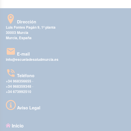
Dirección
Luis Fontes Pagán 9, 1ª planta
30003 Murcia
Murcia, España
E-mail
info@escueladesaludmurcia.es
Teléfono
+34 968356655
-
+34 968359348
-
+34 673992510
Aviso Legal
Inicio