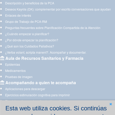
Descripción y beneficios de la PCA
Deseos Kayrós (DK): complementar por escrito conversaciones que ayudan
Enlaces de interés
Grupo de Trabajo de PCA-RM
Preguntas frecuentes sobre Planificación Compartida de la Atención
¿Cuándo empezar a planificar?
¿Por dónde empezar la planificación?
¿Qué son los Cuidados Paliativos?
¿Verba volant, scripta manent?. Acompañar y documentar.
Aula de Recursos Sanitarios y Farmacia
Epidemias
Medicamentos
Pruebas de imagen
Acompañando a quien te acompaña
Aplicaciones para descargar
Ejercicios estimulación cognitiva para imprimir
Ejercicios y juegos de estimulación on line
Esta web utiliza cookies. Si continúas