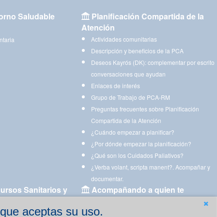
orno Saludable
Planificación Compartida de la
Atención
Actividades comunitarias
ntaria
Descripción y beneficios de la PCA
Deseos Kayrós (DK): complementar por escrito
conversaciones que ayudan
Enlaces de interés
Grupo de Trabajo de PCA-RM
Preguntas frecuentes sobre Planificación
Compartida de la Atención
¿Cuándo empezar a planificar?
¿Por dónde empezar la planificación?
¿Qué son los Cuidados Paliativos?
¿Verba volant, scripta manent?. Acompañar y
documentar.
ursos Sanitarios y
Acompañando a quien te
acompaña
 que aceptas su uso.
Aplicaciones para descargar