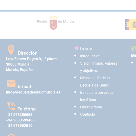
Inicio
Dirección
Mu
Introducción
Luis Fontes Pagán 9, 1ª planta
Visión, misión, valores
30003 Murcia
Murcia, España
y objetivos
Metodología de la
Escuela de Salud
E-mail
info@escueladesaludmurcia.es
Estructura por áreas
temáticas
Organigrama
Teléfono
Contacto
+34 968356655
-
+34 968359348
-
+34 673992510