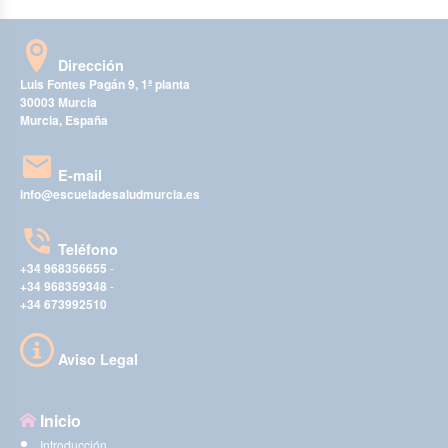
Dirección
Luis Fontes Pagán 9, 1ª planta
30003 Murcia
Murcia, España
E-mail
info@escueladesaludmurcia.es
Teléfono
+34 968356655
-
+34 968359348
-
+34 673992510
Aviso Legal
Inicio
Introducción