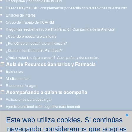
Descripción y beneficios de la PCA
Deseos Kayrós (DK): complementar por escrito conversaciones que ayudan
Enlaces de interés
Grupo de Trabajo de PCA-RM
Preguntas frecuentes sobre Planificación Compartida de la Atención
¿Cuándo empezar a planificar?
¿Por dónde empezar la planificación?
¿Qué son los Cuidados Paliativos?
¿Verba volant, scripta manent?. Acompañar y documentar.
Aula de Recursos Sanitarios y Farmacia
Epidemias
Medicamentos
Pruebas de imagen
Acompañando a quien te acompaña
Aplicaciones para descargar
Ejercicios estimulación cognitiva para imprimir
Ejercicios y juegos de estimulación on line
Esta web utiliza cookies. Si continúas
navegando consideramos que aceptas