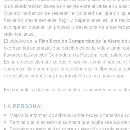
los cuidadores/familiares a un estrés extra al verse en situa
Cuando hablamos de respetar la voluntad del que no quier
haciendo crecientemente frágil y dependiente es una realid
acompañar durante un proceso y trayectoria de enfermedad, 
vida nos lanza.
El objetivo de la
Planificación Compartida de la Atención
e
expresar las amenazas que percibimos en la vida y tomar con
Favorece la Atención Centrada en la Persona, esto quiere dec
Es un proceso siempre abierto, dinámico, como dinámica es l
queramos, de manera que la atención que recibamos se ada
expectativas cuando hay una transición a una nueva etapa.
Esto beneficia a todos los implicados, como veremos a conti
LA PERSONA:
Mejora la información sobre su enfermedad y fomenta su 
Permite que la asistencia sanitaria que recibe sea acorde 
Proporciona tranquilidad sobre su atención cuando teng