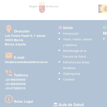
Inicio
Dirección
Mu
Introducción
Luis Fontes Pagán 9, 1ª planta
Visión, misión, valores
30003 Murcia
Murcia, España
y objetivos
Metodología de la
Escuela de Salud
E-mail
info@escueladesaludmurcia.es
Estructura por áreas
temáticas
Organigrama
Teléfono
Contacto
+34 968356655
-
+34 968359348
-
+34 673992510
Aviso Legal
Aula de Salud