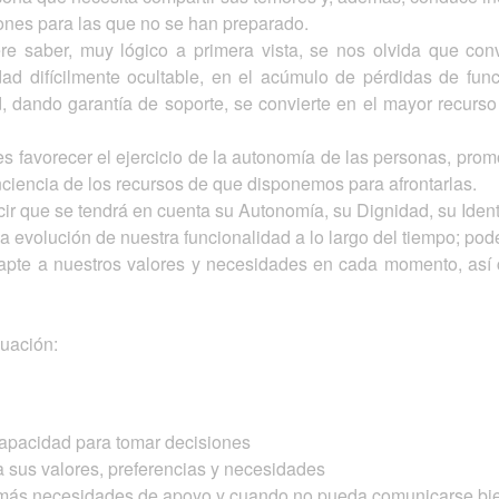
ciones para las que no se han preparado.
e saber, muy lógico a primera vista, se nos olvida que con
ad difícilmente ocultable, en el acúmulo de pérdidas de func
dando garantía de soporte, se convierte en el mayor recurso p
s favorecer el ejercicio de la autonomía de las personas, pro
ciencia de los recursos de que disponemos para afrontarlas.
ir que se tendrá en cuenta su Autonomía, su Dignidad, su Iden
a evolución de nuestra funcionalidad a lo largo del tiempo; po
pte a nuestros valores y necesidades en cada momento, así 
nuación:
capacidad para tomar decisiones
a sus valores, preferencias y necesidades
a más necesidades de apoyo y cuando no pueda comunicarse bi