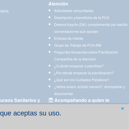
Atención
Actividades comunitarias
ntaria
Descripción y beneficios de la PCA
Deseos Kayrós (DK): complementar por escrito
conversaciones que ayudan
Enlaces de interés
Grupo de Trabajo de PCA-RM
Preguntas frecuentes sobre Planificación
Compartida de la Atención
¿Cuándo empezar a planificar?
¿Por dónde empezar la planificación?
¿Qué son los Cuidados Paliativos?
¿Verba volant, scripta manent?. Acompañar y
documentar.
ursos Sanitarios y
Acompañando a quien te
acompaña
 que aceptas su uso.
Aplicaciones para descargar
Ejercicios estimulación cognitiva para imprimir
gen
Ejercicios y juegos de estimulación on line