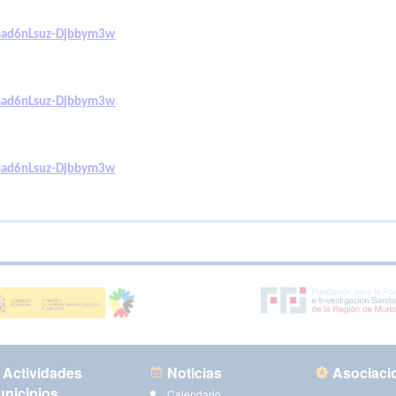
mad6nLsuz-Djbbym3w
mad6nLsuz-Djbbym3w
mad6nLsuz-Djbbym3w
Actividades
Noticias
Asociaci
nicipios
Calendario