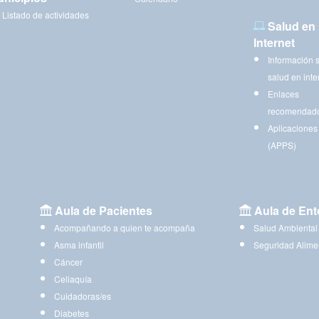
Listado de actividades
Salud en
Internet
Información 
salud en inte
Enlaces
recomendad
Aplicaciones
(APPS)
Aula de Pacientes
Aula de Ent
Acompañando a quien te acompaña
Salud Ambiental
Asma infantil
Seguridad Alime
Cáncer
Celiaquía
Cuidadoras/es
Diabetes