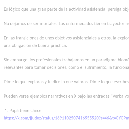
Es lógico que una gran parte de la actividad asistencial persiga ob
No dejamos de ser mortales. Las enfermedades tienen trayectorias 
En las transiciones de unos objetivos asistenciales a otros, la ex
una obligación de buena práctica.
Sin embargo, los profesionales trabajamos en un paradigma bioméd
relevantes para tomar decisiones, como el sufrimiento, la funcional
Dime lo que exploras y te diré lo que valoras. Dime lo que escribes
Pueden verse ejemplos narrativos en X bajo las entradas “Verba vo
Papá tiene cáncer
https://x.com/jjudez/status/1691102507416555520?s=46&t=GYGP