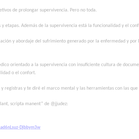
jetivos de prolongar supervivencia. Pero no toda.
y etapas. Además de la supervivencia está la funcionalidad y el conf
ploración y abordaje del sufrimiento generado por la enfermedad y por
ico orientado a la supervivencia con insuficiente cultura de docum
idad o el confort.
 y registras y te diré el marco mental y las herramientas con las que 
lant, scripta manent” de @jjudez:
mad6nLsuz-Djbbym3w