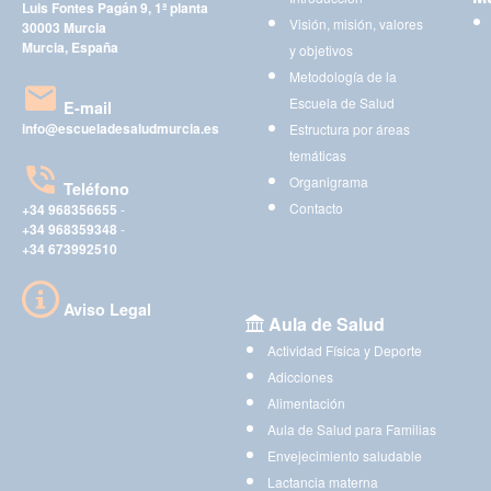
Luis Fontes Pagán 9, 1ª planta
Visión, misión, valores
30003 Murcia
Murcia, España
y objetivos
Metodología de la
Escuela de Salud
E-mail
info@escueladesaludmurcia.es
Estructura por áreas
temáticas
Organigrama
Teléfono
Contacto
+34 968356655
-
+34 968359348
-
+34 673992510
Aviso Legal
Aula de Salud
Actividad Física y Deporte
Adicciones
Alimentación
Aula de Salud para Familias
Envejecimiento saludable
Lactancia materna