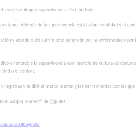
jetivos de prolongar supervivencia. Pero no toda.
y etapas. Además de la supervivencia está la funcionalidad y el conf
ploración y abordaje del sufrimiento generado por la enfermedad y por
ico orientado a la supervivencia con insuficiente cultura de docum
idad o el confort.
 y registras y te diré el marco mental y las herramientas con las que 
lant, scripta manent” de @jjudez:
mad6nLsuz-Djbbym3w