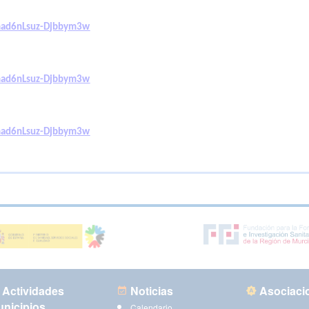
mad6nLsuz-Djbbym3w
mad6nLsuz-Djbbym3w
mad6nLsuz-Djbbym3w
Actividades
Noticias
Asociaci
nicipios
Calendario