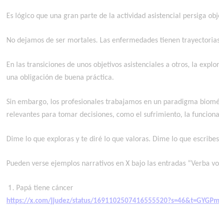
Es lógico que una gran parte de la actividad asistencial persiga ob
No dejamos de ser mortales. Las enfermedades tienen trayectorias 
En las transiciones de unos objetivos asistenciales a otros, la ex
una obligación de buena práctica.
Sin embargo, los profesionales trabajamos en un paradigma bioméd
relevantes para tomar decisiones, como el sufrimiento, la funcional
Dime lo que exploras y te diré lo que valoras. Dime lo que escribes
Pueden verse ejemplos narrativos en X bajo las entradas “Verba vo
Papá tiene cáncer
https://x.com/jjudez/status/1691102507416555520?s=46&t=GYGP