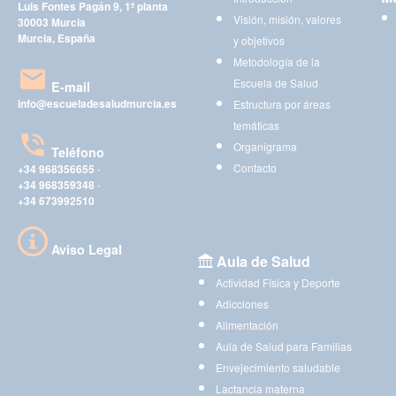
Luis Fontes Pagán 9, 1ª planta
Visión, misión, valores
30003 Murcia
Murcia, España
y objetivos
Metodología de la
Escuela de Salud
E-mail
info@escueladesaludmurcia.es
Estructura por áreas
temáticas
Organigrama
Teléfono
Contacto
+34 968356655
-
+34 968359348
-
+34 673992510
Aviso Legal
Aula de Salud
Actividad Física y Deporte
Adicciones
Alimentación
Aula de Salud para Familias
Envejecimiento saludable
Lactancia materna