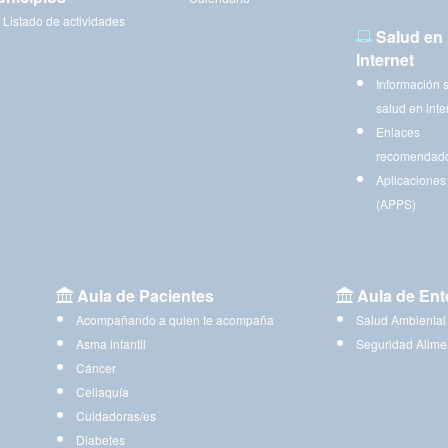
Listado de actividades
Salud en
Internet
Información 
salud en inte
Enlaces
recomendad
Aplicaciones
(APPS)
Aula de Pacientes
Aula de Ent
Acompañando a quien te acompaña
Salud Ambiental
Asma infantil
Seguridad Alime
Cáncer
Celiaquía
Cuidadoras/es
Diabetes