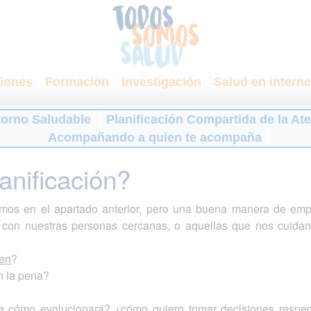
iones
Formación
Investigación
Salud en interne
torno Saludable
Planificación Compartida de la At
Acompañando a quien te acompaña
anificación?
amos en el apartado anterior, pero una buena manera de empe
lo con nuestras personas cercanas, o aquellas que nos cuida
ien
?
n la pena?
de cómo evolucionará? ¿cómo quiero tomar decisiones respec