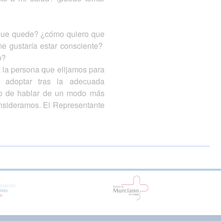
po que quede? ¿cómo quiero que
e gustaría estar consciente?
o?
a la persona que elijamos para
 adoptar tras la adecuada
to de hablar de un modo más
consideramos. El Representante