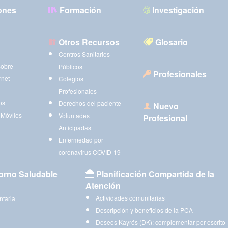
ones
Formación
Investigación
Otros Recursos
Glosario
Centros Sanitarios
sobre
Públicos
Profesionales
rnet
Colegios
Profesionales
os
Derechos del paciente
Nuevo
 Móviles
Voluntades
Profesional
Anticipadas
Enfermedad por
coronavirus COVID-19
orno Saludable
Planificación Compartida de la
Atención
Actividades comunitarias
ntaria
Descripción y beneficios de la PCA
Deseos Kayrós (DK): complementar por escrito