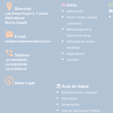
Inicio
Dirección
Mu
Introducción
Luis Fontes Pagán 9, 1ª planta
Visión, misión, valores
30003 Murcia
Murcia, España
y objetivos
Metodología de la
Escuela de Salud
E-mail
info@escueladesaludmurcia.es
Estructura por áreas
temáticas
Organigrama
Teléfono
Contacto
+34 968356655
-
+34 968359348
-
+34 673992510
Aviso Legal
Aula de Salud
Actividad Física y Deporte
Adicciones
Alimentación
Aula de Salud para Familias