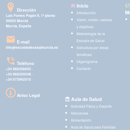
Inicio
Dirección
Mu
Introducción
Luis Fontes Pagán 9, 1ª planta
Visión, misión, valores
30003 Murcia
Murcia, España
y objetivos
Metodología de la
Escuela de Salud
E-mail
info@escueladesaludmurcia.es
Estructura por áreas
temáticas
Organigrama
Teléfono
Contacto
+34 968356655
-
+34 968359348
-
+34 673992510
Aviso Legal
Aula de Salud
Actividad Física y Deporte
Adicciones
Alimentación
Aula de Salud para Familias