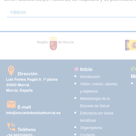
VÍDEOS
Inicio
Dirección
Mu
Introducción
Luis Fontes Pagán 9, 1ª planta
Visión, misión, valores
30003 Murcia
Murcia, España
y objetivos
Metodología de la
Escuela de Salud
E-mail
info@escueladesaludmurcia.es
Estructura por áreas
temáticas
Organigrama
Teléfono
Contacto
+34 968356655
-