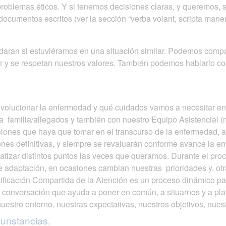
roblemas éticos. Y si tenemos decisiones claras, y queremos, 
documentos escritos (ver la sección “verba volant, scripta manen
ran si estuviéramos en una situación similar. Podemos compart
r y se respetan nuestros valores. También podemos hablarlo co
lucionar la enfermedad y qué cuidados vamos a necesitar en e
a familia/allegados y también con nuestro Equipo Asistencial (
isiones que haya que tomar en el transcurso de la enfermedad, 
ones definitivas, y siempre se revaluarán conforme avance la 
matizar distintos puntos las veces que queramos. Durante el p
adaptación, en ocasiones cambian nuestras prioridades y, otra
nificación Compartida de la Atención es un proceso dinámico 
conversación que ayuda a poner en común, a situarnos y a plan
nuestro entorno, nuestras expectativas, nuestros objetivos, nues
cunstancias.