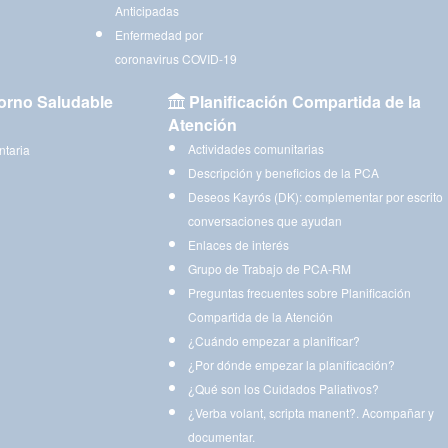
Anticipadas
Enfermedad por
coronavirus COVID-19
orno Saludable
Planificación Compartida de la
Atención
Actividades comunitarias
ntaria
Descripción y beneficios de la PCA
Deseos Kayrós (DK): complementar por escrito
conversaciones que ayudan
Enlaces de interés
Grupo de Trabajo de PCA-RM
Preguntas frecuentes sobre Planificación
Compartida de la Atención
¿Cuándo empezar a planificar?
¿Por dónde empezar la planificación?
¿Qué son los Cuidados Paliativos?
¿Verba volant, scripta manent?. Acompañar y
documentar.