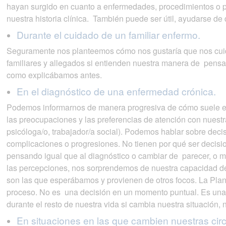
hayan surgido en cuanto a enfermedades, procedimientos o p
nuestra historia clínica. También puede ser útil, ayudarse de 
Durante el cuidado de un familiar enfermo.
Seguramente nos planteemos cómo nos gustaría que nos cuida
familiares y allegados si entienden nuestra manera de pensa
como explicábamos antes.
En el diagnóstico de una enfermedad crónica.
Podemos informarnos de manera progresiva de cómo suele evo
las preocupaciones y las preferencias de atención con nuestr
psicóloga/o, trabajador/a social). Podemos hablar sobre dec
complicaciones o progresiones. No tienen por qué ser decisi
pensando igual que al diagnóstico o cambiar de parecer, o 
las percepciones, nos sorprendemos de nuestra capacidad de 
son las que esperábamos y provienen de otros focos. La Pla
proceso. No es una decisión en un momento puntual. Es una 
durante el resto de nuestra vida si cambia nuestra situación, 
En situaciones en las que cambien nuestras cir