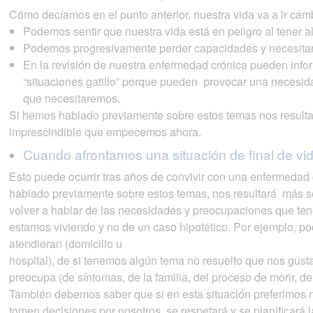
Cómo decíamos en el punto anterior, nuestra vida va a ir cam
Podemos sentir que nuestra vida está en peligro al tener 
Podemos progresivamente perder capacidades y necesita
En la revisión de nuestra enfermedad crónica pueden info
“situaciones gatillo” porque pueden provocar una necesid
que necesitaremos.
Si hemos hablado previamente sobre estos temas nos resultar
imprescindible que empecemos ahora.
Cuando afrontamos una situación de final de vid
Esto puede ocurrir tras años de convivir con una enfermedad 
hablado previamente sobre estos temas, nos resultará más s
volver a hablar de las necesidades y preocupaciones que te
estamos viviendo y no de un caso hipotético. Por ejemplo, 
atendieran (domicilio u
hospital), de si tenemos algún tema no resuelto que nos gusta
preocupa (de síntomas, de la familia, del proceso de morir, de
También debemos saber que si en esta situación preferimos n
tomen decisiones por nosotros, se respetará y se planificará l