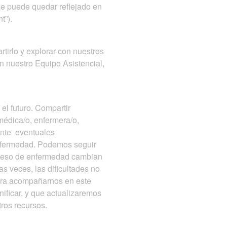
se puede quedar reflejado en
t”).
irlo y explorar con nuestros
n nuestro Equipo Asistencial,
l futuro. Compartir
médica/o, enfermera/o,
ante eventuales
enfermedad. Podemos seguir
roceso de enfermedad cambian
s veces, las dificultades no
para acompañarnos en este
ificar, y que actualizaremos
tros recursos.