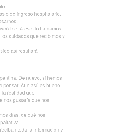
plo:
s o de ingreso hospitalario.
esarnos.
avorable. A esto lo llamamos
 los cuidados que recibimos y
ido así resultará
epentina. De nuevo, si hemos
e pensar. Aun así, es bueno
 la realidad que
e nos gustaría que nos
imos días, de qué nos
aliativa...
reciban toda la información y