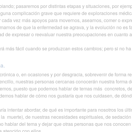
biando; pasaremos por distintas etapas y situaciones, por ejem
alguna complicación grave que requiere de exploraciones médica
r cada vez más apoyos para movernos, asearnos, comer o expr
rmarnos de que la enfermedad se agrava, y la evolución no es f
ad de expresar o reevaluar nuestra preocupaciones en cuanto a
á más fácil cuando se produzcan estos cambios; pero si no ha s
a.
crónica o, en ocasiones y por desgracia, sobrevenir de forma r
encillo, nuestras personas cercanas conocerán nuestra forma d
nemos, puesto que podemos hablar de temas más concretos, de
podemos hablar de cómo nos gustaría que nos cuidasen, de dónd
ría intentar abordar, de qué es importante para nosotros los últ
 la muerte), de nuestras necesidades espirituales, de sedación p
o hablar del tema y dejar que otras personas que nos conocen 
a atención con ellos