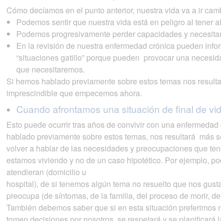
Cómo decíamos en el punto anterior, nuestra vida va a ir cam
Podemos sentir que nuestra vida está en peligro al tener 
Podemos progresivamente perder capacidades y necesita
En la revisión de nuestra enfermedad crónica pueden info
“situaciones gatillo” porque pueden provocar una necesid
que necesitaremos.
Si hemos hablado previamente sobre estos temas nos resultar
imprescindible que empecemos ahora.
Cuando afrontamos una situación de final de vid
Esto puede ocurrir tras años de convivir con una enfermedad 
hablado previamente sobre estos temas, nos resultará más s
volver a hablar de las necesidades y preocupaciones que te
estamos viviendo y no de un caso hipotético. Por ejemplo, 
atendieran (domicilio u
hospital), de si tenemos algún tema no resuelto que nos gusta
preocupa (de síntomas, de la familia, del proceso de morir, de
También debemos saber que si en esta situación preferimos n
tomen decisiones por nosotros, se respetará y se planificará l