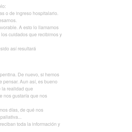
plo:
s o de ingreso hospitalario.
esarnos.
avorable. A esto lo llamamos
 los cuidados que recibimos y
ido así resultará
epentina. De nuevo, si hemos
e pensar. Aun así, es bueno
 la realidad que
e nos gustaría que nos
imos días, de qué nos
aliativa...
reciban toda la información y