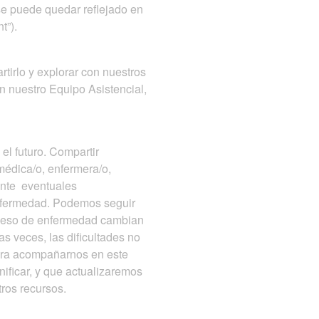
se puede quedar reflejado en
t”).
irlo y explorar con nuestros
n nuestro Equipo Asistencial,
l futuro. Compartir
médica/o, enfermera/o,
ante eventuales
enfermedad. Podemos seguir
roceso de enfermedad cambian
s veces, las dificultades no
para acompañarnos en este
ificar, y que actualizaremos
tros recursos.