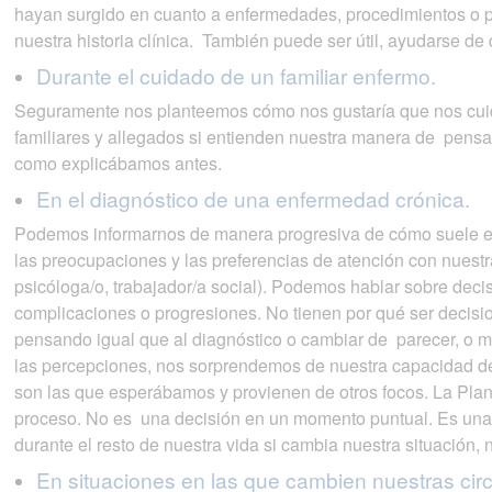
hayan surgido en cuanto a enfermedades, procedimientos o p
nuestra historia clínica. También puede ser útil, ayudarse de 
Durante el cuidado de un familiar enfermo.
Seguramente nos planteemos cómo nos gustaría que nos cuida
familiares y allegados si entienden nuestra manera de pensa
como explicábamos antes.
En el diagnóstico de una enfermedad crónica.
Podemos informarnos de manera progresiva de cómo suele evo
las preocupaciones y las preferencias de atención con nuestr
psicóloga/o, trabajador/a social). Podemos hablar sobre dec
complicaciones o progresiones. No tienen por qué ser decisi
pensando igual que al diagnóstico o cambiar de parecer, o 
las percepciones, nos sorprendemos de nuestra capacidad de 
son las que esperábamos y provienen de otros focos. La Pla
proceso. No es una decisión en un momento puntual. Es una 
durante el resto de nuestra vida si cambia nuestra situación, 
En situaciones en las que cambien nuestras cir