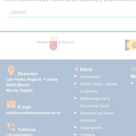
VÍDEOS
Inicio
Dirección
Mu
Introducción
Luis Fontes Pagán 9, 1ª planta
Visión, misión, valores
30003 Murcia
Murcia, España
y objetivos
Metodología de la
Escuela de Salud
E-mail
info@escueladesaludmurcia.es
Estructura por áreas
temáticas
Organigrama
Teléfono
Contacto
+34 968356655
-