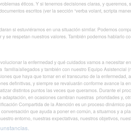
roblemas éticos. Y si tenemos decisiones claras, y queremos, 
documentos escritos (ver la sección “verba volant, scripta manen
ran si estuviéramos en una situación similar. Podemos compart
r y se respetan nuestros valores. También podemos hablarlo co
lucionar la enfermedad y qué cuidados vamos a necesitar en e
a familia/allegados y también con nuestro Equipo Asistencial (
isiones que haya que tomar en el transcurso de la enfermedad, 
ones definitivas, y siempre se revaluarán conforme avance la 
matizar distintos puntos las veces que queramos. Durante el p
adaptación, en ocasiones cambian nuestras prioridades y, otra
nificación Compartida de la Atención es un proceso dinámico 
conversación que ayuda a poner en común, a situarnos y a plan
nuestro entorno, nuestras expectativas, nuestros objetivos, nues
cunstancias.