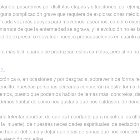
biando; pasaremos por distintas etapas y situaciones, por ejem
alguna complicación grave que requiere de exploraciones médica
r cada vez más apoyos para movernos, asearnos, comer o expr
rmarnos de que la enfermedad se agrava, y la evolución no es f
ad de expresar o reevaluar nuestra preocupaciones en cuanto a
á más fácil cuando se produzcan estos cambios; pero si no ha s
a.
crónica o, en ocasiones y por desgracia, sobrevenir de forma r
encillo, nuestras personas cercanas conocerán nuestra forma d
nemos, puesto que podemos hablar de temas más concretos, de
podemos hablar de cómo nos gustaría que nos cuidasen, de dónd
ría intentar abordar, de qué es importante para nosotros los últ
 la muerte), de nuestras necesidades espirituales, de sedación p
o hablar del tema y dejar que otras personas que nos conocen 
a atención con ellos