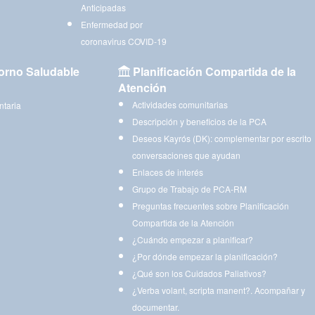
Anticipadas
Enfermedad por
coronavirus COVID-19
orno Saludable
Planificación Compartida de la
Atención
Actividades comunitarias
ntaria
Descripción y beneficios de la PCA
Deseos Kayrós (DK): complementar por escrito
conversaciones que ayudan
Enlaces de interés
Grupo de Trabajo de PCA-RM
Preguntas frecuentes sobre Planificación
Compartida de la Atención
¿Cuándo empezar a planificar?
¿Por dónde empezar la planificación?
¿Qué son los Cuidados Paliativos?
¿Verba volant, scripta manent?. Acompañar y
documentar.