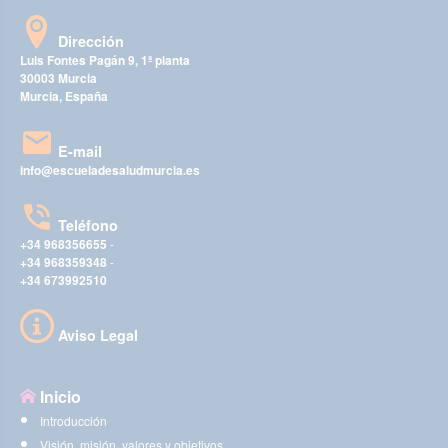
Dirección
Luis Fontes Pagán 9, 1ª planta
30003 Murcia
Murcia, España
E-mail
info@escueladesaludmurcia.es
Teléfono
+34 968356655
-
+34 968359348
-
+34 673992510
Aviso Legal
Inicio
Introducción
Visión, misión, valores y objetivos