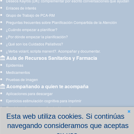
Deseos Kayrós (DK): complementar por escrito conversaciones que ayudan
Enlaces de interés
Grupo de Trabajo de PCA-RM
Preguntas frecuentes sobre Planificación Compartida de la Atención
¿Cuándo empezar a planificar?
¿Por dónde empezar la planificación?
¿Qué son los Cuidados Paliativos?
¿Verba volant, scripta manent?. Acompañar y documentar.
Aula de Recursos Sanitarios y Farmacia
Epidemias
Medicamentos
Pruebas de imagen
Acompañando a quien te acompaña
Aplicaciones para descargar
Ejercicios estimulación cognitiva para imprimir
Ejercicios y juegos de estimulación on line
Esta web utiliza cookies. Si continúas
navegando consideramos que aceptas