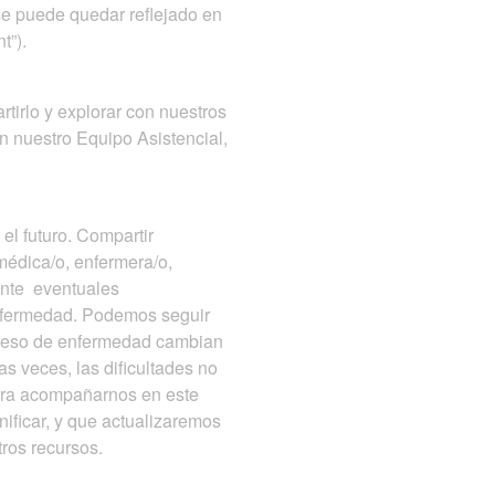
se puede quedar reflejado en
t”).
irlo y explorar con nuestros
n nuestro Equipo Asistencial,
l futuro. Compartir
médica/o, enfermera/o,
ante eventuales
enfermedad. Podemos seguir
roceso de enfermedad cambian
s veces, las dificultades no
para acompañarnos en este
ificar, y que actualizaremos
tros recursos.