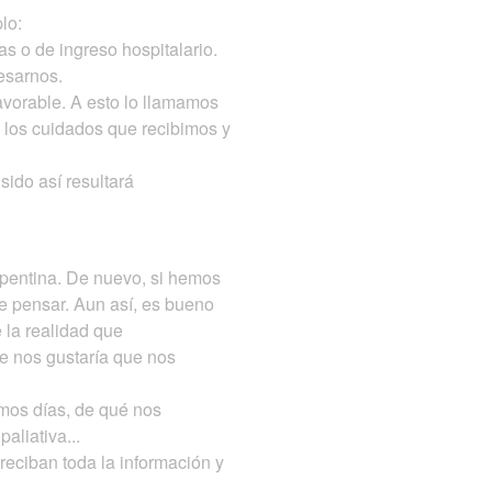
plo:
s o de ingreso hospitalario.
esarnos.
avorable. A esto lo llamamos
 los cuidados que recibimos y
ido así resultará
epentina. De nuevo, si hemos
e pensar. Aun así, es bueno
 la realidad que
e nos gustaría que nos
imos días, de qué nos
aliativa...
reciban toda la información y