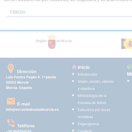
VÍDEOS
Inicio
Dirección
Mu
Introducción
Luis Fontes Pagán 9, 1ª planta
Visión, misión, valores
30003 Murcia
Murcia, España
y objetivos
Metodología de la
Escuela de Salud
E-mail
info@escueladesaludmurcia.es
Estructura por áreas
temáticas
Organigrama
Teléfono
Contacto
+34 968356655
-