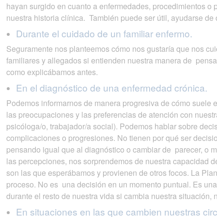
hayan surgido en cuanto a enfermedades, procedimientos o p
nuestra historia clínica. También puede ser útil, ayudarse de 
Durante el cuidado de un familiar enfermo.
Seguramente nos planteemos cómo nos gustaría que nos cuida
familiares y allegados si entienden nuestra manera de pensa
como explicábamos antes.
En el diagnóstico de una enfermedad crónica.
Podemos informarnos de manera progresiva de cómo suele evo
las preocupaciones y las preferencias de atención con nuestr
psicóloga/o, trabajador/a social). Podemos hablar sobre dec
complicaciones o progresiones. No tienen por qué ser decisi
pensando igual que al diagnóstico o cambiar de parecer, o 
las percepciones, nos sorprendemos de nuestra capacidad de 
son las que esperábamos y provienen de otros focos. La Pla
proceso. No es una decisión en un momento puntual. Es una 
durante el resto de nuestra vida si cambia nuestra situación, 
En situaciones en las que cambien nuestras cir