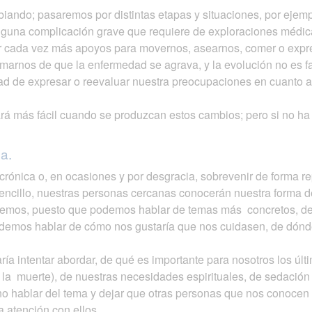
biando; pasaremos por distintas etapas y situaciones, por ejem
alguna complicación grave que requiere de exploraciones médica
r cada vez más apoyos para movernos, asearnos, comer o expr
rmarnos de que la enfermedad se agrava, y la evolución no es f
ad de expresar o reevaluar nuestra preocupaciones en cuanto a
á más fácil cuando se produzcan estos cambios; pero si no ha s
a.
crónica o, en ocasiones y por desgracia, sobrevenir de forma r
encillo, nuestras personas cercanas conocerán nuestra forma d
nemos, puesto que podemos hablar de temas más concretos, de
podemos hablar de cómo nos gustaría que nos cuidasen, de dónd
ría intentar abordar, de qué es importante para nosotros los últ
 la muerte), de nuestras necesidades espirituales, de sedación p
o hablar del tema y dejar que otras personas que nos conocen 
a atención con ellos