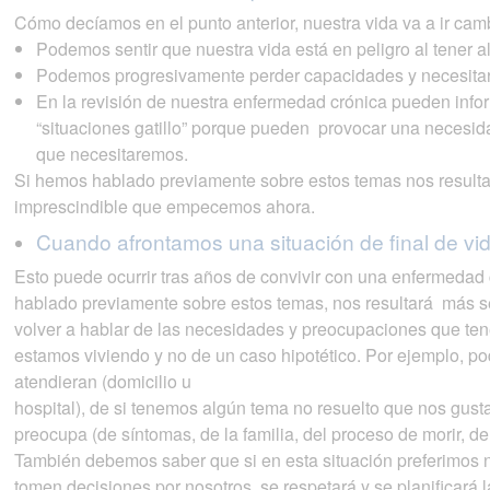
Cómo decíamos en el punto anterior, nuestra vida va a ir cam
Podemos sentir que nuestra vida está en peligro al tener 
Podemos progresivamente perder capacidades y necesita
En la revisión de nuestra enfermedad crónica pueden info
“situaciones gatillo” porque pueden provocar una necesid
que necesitaremos.
Si hemos hablado previamente sobre estos temas nos resultar
imprescindible que empecemos ahora.
Cuando afrontamos una situación de final de vid
Esto puede ocurrir tras años de convivir con una enfermedad 
hablado previamente sobre estos temas, nos resultará más s
volver a hablar de las necesidades y preocupaciones que te
estamos viviendo y no de un caso hipotético. Por ejemplo, 
atendieran (domicilio u
hospital), de si tenemos algún tema no resuelto que nos gusta
preocupa (de síntomas, de la familia, del proceso de morir, de
También debemos saber que si en esta situación preferimos n
tomen decisiones por nosotros, se respetará y se planificará l