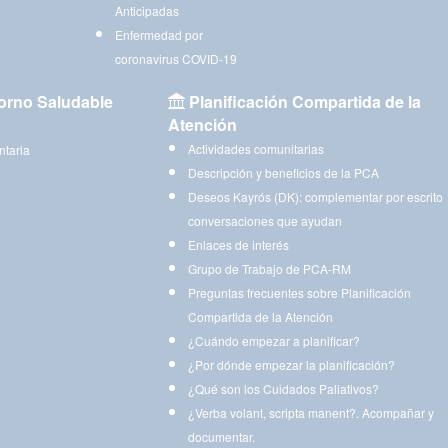
Anticipadas
Enfermedad por
coronavirus COVID-19
orno Saludable
Planificación Compartida de la
Atención
Actividades comunitarias
ntaria
Descripción y beneficios de la PCA
Deseos Kayrós (DK): complementar por escrito
conversaciones que ayudan
Enlaces de interés
Grupo de Trabajo de PCA-RM
Preguntas frecuentes sobre Planificación
Compartida de la Atención
¿Cuándo empezar a planificar?
¿Por dónde empezar la planificación?
¿Qué son los Cuidados Paliativos?
¿Verba volant, scripta manent?. Acompañar y
documentar.