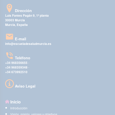
Dirección
Luis Fontes Pagán 9, 1ª planta
30003 Murcia
Murcia, España
E-mail
info@escueladesaludmurcia.es
Teléfono
+34 968356655
-
+34 968359348
-
+34 673992510
Aviso Legal
Inicio
Introducción
Visión, misión, valores y objetivos