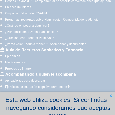
Deseos Kayrós (DK): complementar por escrito conversaciones que ayudan
Enlaces de interés
Grupo de Trabajo de PCA-RM
Preguntas frecuentes sobre Planificación Compartida de la Atención
¿Cuándo empezar a planificar?
¿Por dónde empezar la planificación?
¿Qué son los Cuidados Paliativos?
¿Verba volant, scripta manent?. Acompañar y documentar.
Aula de Recursos Sanitarios y Farmacia
Epidemias
Medicamentos
Pruebas de imagen
Acompañando a quien te acompaña
Aplicaciones para descargar
Ejercicios estimulación cognitiva para imprimir
Ejercicios y juegos de estimulación on line
Esta web utiliza cookies. Si continúas
navegando consideramos que aceptas