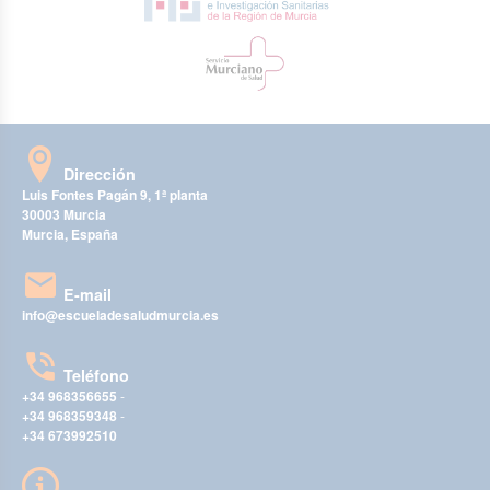
Dirección
Luis Fontes Pagán 9, 1ª planta
30003 Murcia
Murcia, España
E-mail
info@escueladesaludmurcia.es
Teléfono
+34 968356655
-
+34 968359348
-
+34 673992510