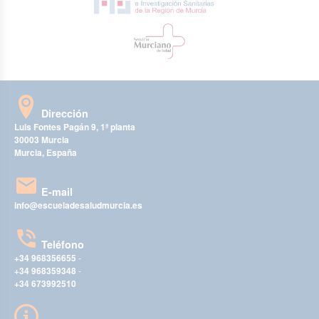
Dirección
Luis Fontes Pagán 9, 1ª planta
30003 Murcia
Murcia, España
E-mail
info@escueladesaludmurcia.es
Teléfono
+34 968356655
-
+34 968359348
-
+34 673992510