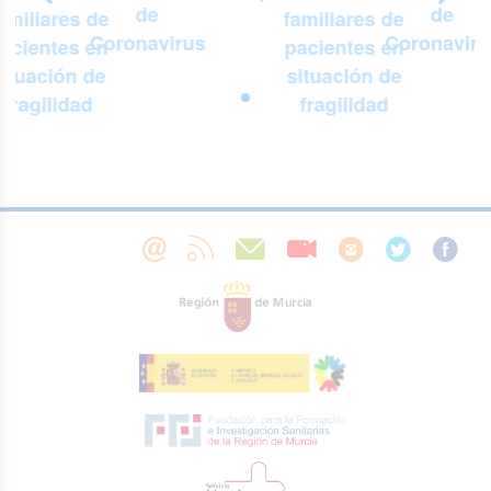
de
de
amiliares de
familiares de
Coronavirus
Coronaviru
acientes en
pacientes en
situación de
situación de
fragilidad
fragilidad