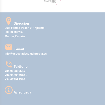
Dirección
Luis Fontes Pagán 9, 1ª planta
30003 Murcia
Murcia, España
E-mail
info@escueladesaludmurcia.es
Teléfono
+34 968356655
-
+34 968359348
-
+34 673992510
Aviso Legal