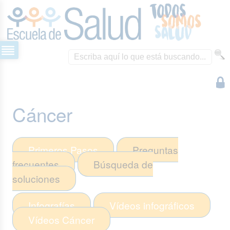
Cáncer
Primeros Pasos
Preguntas
frecuentes
Búsqueda de
soluciones
Infografías
Vídeos infográficos
Vídeos
Cáncer