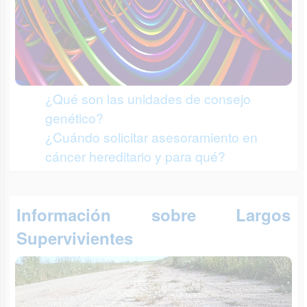
¿Qué son las unidades de consejo
genético?
¿Cuándo solicitar asesoramiento en
cáncer hereditario y para qué?
Información sobre Largos
Supervivientes