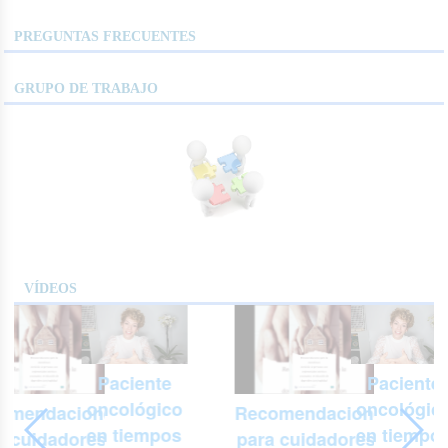
PREGUNTAS FRECUENTES
GRUPO DE TRABAJO
VÍDEOS
Paciente
Paciente
oncológico
oncológic
omendaciones
Recomendaciones
en tiempos
en tiempo
a cuidadores y
para cuidadores y