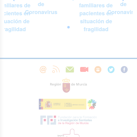
de
de
amiliares de
familiares de
Coronavirus
Coronaviru
acientes en
pacientes en
situación de
situación de
fragilidad
fragilidad