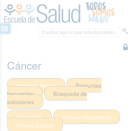
Cáncer
Primeros Pasos
Preguntas
frecuentes
Búsqueda de
soluciones
Infografías
Vídeos infográficos
Vídeos
Cáncer