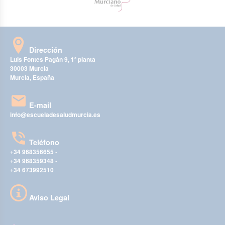
Dirección
Luis Fontes Pagán 9, 1ª planta
30003 Murcia
Murcia, España
E-mail
info@escueladesaludmurcia.es
Teléfono
+34 968356655
-
+34 968359348
-
+34 673992510
Aviso Legal