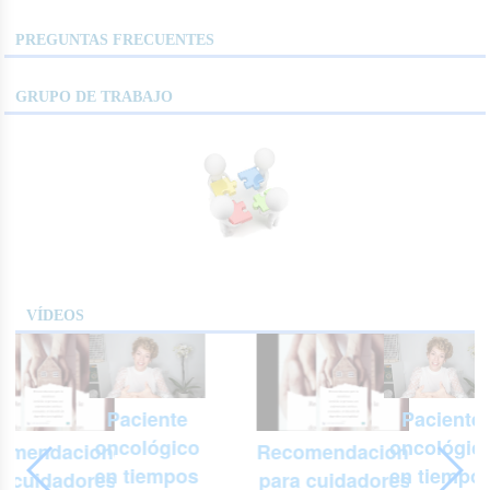
PREGUNTAS FRECUENTES
GRUPO DE TRABAJO
VÍDEOS
Paciente
Paciente
oncológico
oncológic
omendaciones
Recomendaciones
en tiempos
en tiempo
a cuidadores y
para cuidadores y