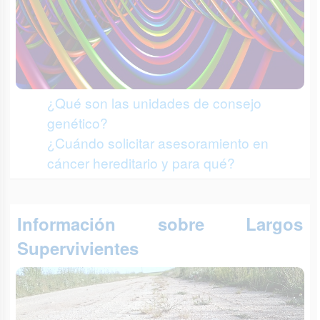
¿Qué son las unidades de consejo
genético?
¿Cuándo solicitar asesoramiento en
cáncer hereditario y para qué?
Información sobre Largos
Supervivientes