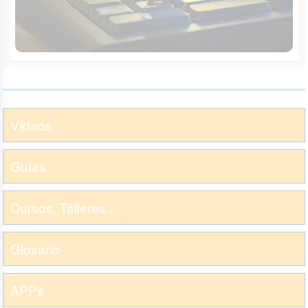
Vídeos
Guías
Cursos, Talleres...
Glosario
APPs