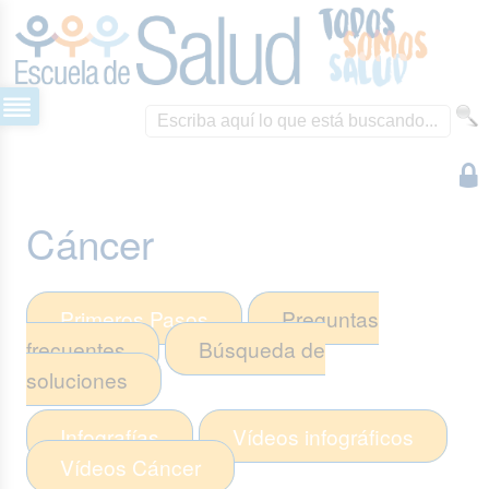
Cáncer
Primeros Pasos
Preguntas
frecuentes
Búsqueda de
soluciones
Infografías
Vídeos infográficos
Vídeos
Cáncer