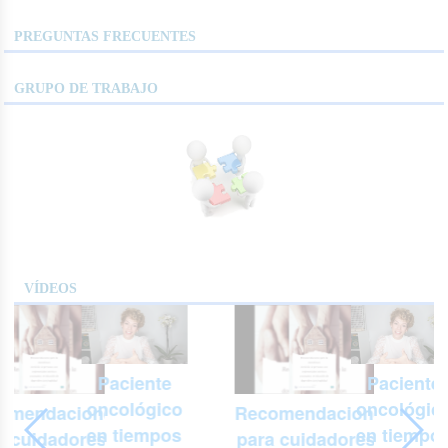
PREGUNTAS FRECUENTES
GRUPO DE TRABAJO
VÍDEOS
Paciente
Paciente
oncológico
oncológic
omendaciones
Recomendaciones
en tiempos
en tiempo
a cuidadores y
para cuidadores y