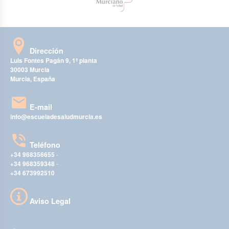
Dirección
Luis Fontes Pagán 9, 1ª planta
30003 Murcia
Murcia, España
E-mail
info@escueladesaludmurcia.es
Teléfono
+34 968356655
-
+34 968359348
-
+34 673992510
Aviso Legal