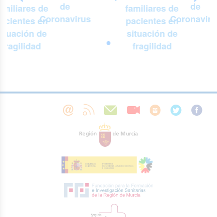
de
de
amiliares de
familiares de
Coronavirus
Coronaviru
acientes en
pacientes en
situación de
situación de
fragilidad
fragilidad