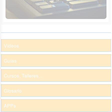
Vídeos
Guías
Cursos, Talleres...
Glosario
APPs