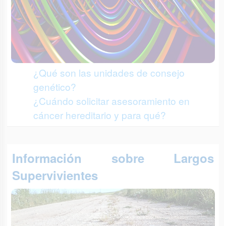
¿Qué son las unidades de consejo
genético?
¿Cuándo solicitar asesoramiento en
cáncer hereditario y para qué?
Información sobre Largos
Supervivientes